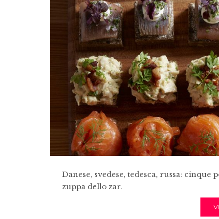
Danese, svedese, tedesca, russa: cinque p
zuppa dello zar.
V