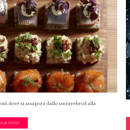
osti dove si assapora dallo smörrebrod alla
IEW POST