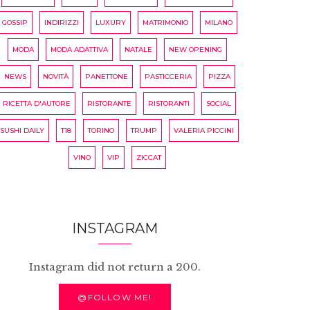
GOSSIP
INDIRIZZI
LUXURY
MATRIMONIO
MILANO
MODA
MODA ADATTIVA
NATALE
NEW OPENING
NEWS
NOVITÀ
PANETTONE
PASTICCERIA
PIZZA
RICETTA D'AUTORE
RISTORANTE
RISTORANTI
SOCIAL
SUSHI DAILY
T18
TORINO
TRUMP
VALERIA PICCINI
VINO
VIP
ZICCAT
INSTAGRAM
Instagram did not return a 200.
@FOLLOW ME!