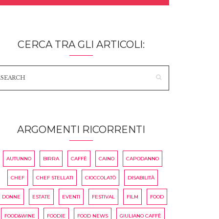
CERCA TRA GLI ARTICOLI:
ARGOMENTI RICORRENTI
AUTUNNO
BIRRA
CAFFÈ
CAINO
CAPODANNO
CHEF
CHEF STELLATI
CIOCCOLATÒ
DISABILITÀ
DONNE
ESTATE
EVENTI
FESTIVAL
FILM
FOOD
FOOD&WINE
FOODIE
FOOD NEWS
GIULIANO CAFFÈ