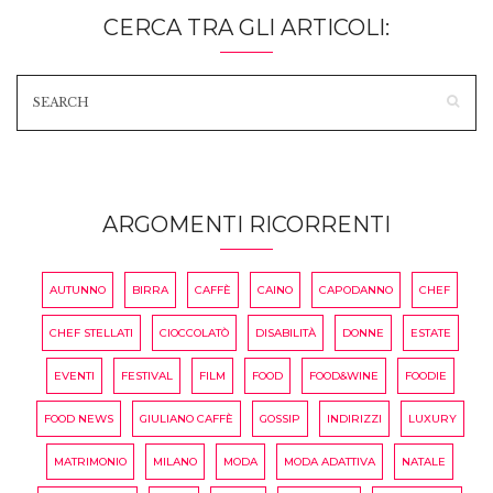
CERCA TRA GLI ARTICOLI:
ARGOMENTI RICORRENTI
AUTUNNO
BIRRA
CAFFÈ
CAINO
CAPODANNO
CHEF
CHEF STELLATI
CIOCCOLATÒ
DISABILITÀ
DONNE
ESTATE
EVENTI
FESTIVAL
FILM
FOOD
FOOD&WINE
FOODIE
FOOD NEWS
GIULIANO CAFFÈ
GOSSIP
INDIRIZZI
LUXURY
MATRIMONIO
MILANO
MODA
MODA ADATTIVA
NATALE