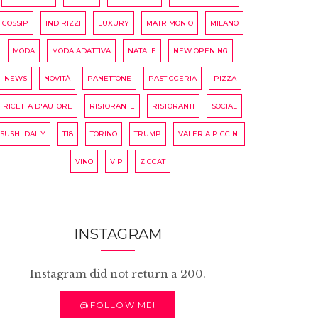
GOSSIP
INDIRIZZI
LUXURY
MATRIMONIO
MILANO
MODA
MODA ADATTIVA
NATALE
NEW OPENING
NEWS
NOVITÀ
PANETTONE
PASTICCERIA
PIZZA
RICETTA D'AUTORE
RISTORANTE
RISTORANTI
SOCIAL
SUSHI DAILY
T18
TORINO
TRUMP
VALERIA PICCINI
VINO
VIP
ZICCAT
INSTAGRAM
Instagram did not return a 200.
@FOLLOW ME!