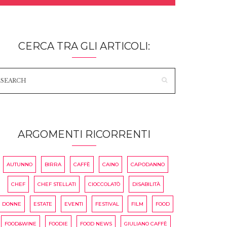
CERCA TRA GLI ARTICOLI:
ARGOMENTI RICORRENTI
AUTUNNO
BIRRA
CAFFÈ
CAINO
CAPODANNO
CHEF
CHEF STELLATI
CIOCCOLATÒ
DISABILITÀ
DONNE
ESTATE
EVENTI
FESTIVAL
FILM
FOOD
FOOD&WINE
FOODIE
FOOD NEWS
GIULIANO CAFFÈ