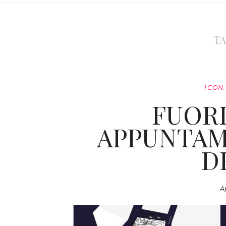
TA
ICON
FUORI
APPUNTAM
D
Ap