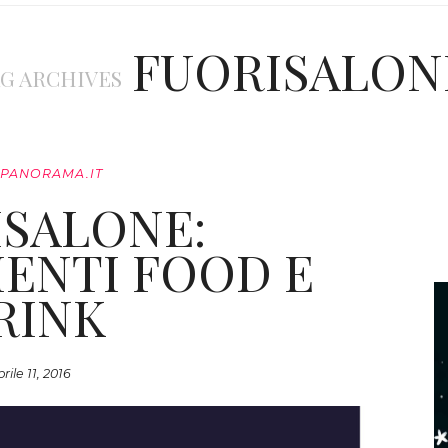
FUORISALON
G ARCHIVES
.PANORAMA.IT
SALONE:
ENTI FOOD E
RINK
rile 11, 2016