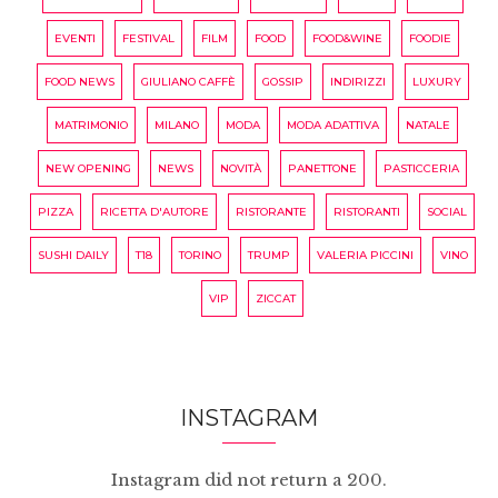
EVENTI
FESTIVAL
FILM
FOOD
FOOD&WINE
FOODIE
FOOD NEWS
GIULIANO CAFFÈ
GOSSIP
INDIRIZZI
LUXURY
MATRIMONIO
MILANO
MODA
MODA ADATTIVA
NATALE
NEW OPENING
NEWS
NOVITÀ
PANETTONE
PASTICCERIA
PIZZA
RICETTA D'AUTORE
RISTORANTE
RISTORANTI
SOCIAL
SUSHI DAILY
T18
TORINO
TRUMP
VALERIA PICCINI
VINO
VIP
ZICCAT
INSTAGRAM
Instagram did not return a 200.