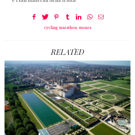
e ì sali minerali della frutta!
cycling marathon
,
monza
RELATED