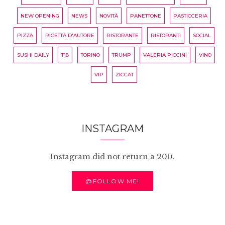
NEW OPENING
NEWS
NOVITÀ
PANETTONE
PASTICCERIA
PIZZA
RICETTA D'AUTORE
RISTORANTE
RISTORANTI
SOCIAL
SUSHI DAILY
T18
TORINO
TRUMP
VALERIA PICCINI
VINO
VIP
ZICCAT
INSTAGRAM
Instagram did not return a 200.
@FOLLOW ME!