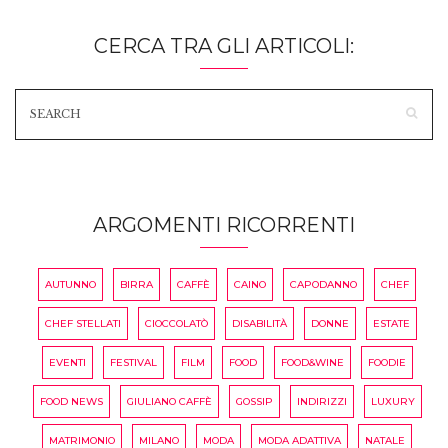
CERCA TRA GLI ARTICOLI:
ARGOMENTI RICORRENTI
AUTUNNO
BIRRA
CAFFÈ
CAINO
CAPODANNO
CHEF
CHEF STELLATI
CIOCCOLATÒ
DISABILITÀ
DONNE
ESTATE
EVENTI
FESTIVAL
FILM
FOOD
FOOD&WINE
FOODIE
FOOD NEWS
GIULIANO CAFFÈ
GOSSIP
INDIRIZZI
LUXURY
MATRIMONIO
MILANO
MODA
MODA ADATTIVA
NATALE