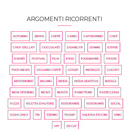
ARGOMENTI RICORRENTI
AUTUNNO
BIRRA
CAFFÈ
CAINO
CAPODANNO
CHEF
CHEF STELLATI
CIOCCOLATÒ
DISABILITÀ
DONNE
ESTATE
EVENTI
FESTIVAL
FILM
FOOD
FOOD&WINE
FOODIE
FOOD NEWS
GIULIANO CAFFÈ
GOSSIP
INDIRIZZI
LUXURY
MATRIMONIO
MILANO
MODA
MODA ADATTIVA
NATALE
NEW OPENING
NEWS
NOVITÀ
PANETTONE
PASTICCERIA
PIZZA
RICETTA D'AUTORE
RISTORANTE
RISTORANTI
SOCIAL
SUSHI DAILY
T18
TORINO
TRUMP
VALERIA PICCINI
VINO
VIP
ZICCAT