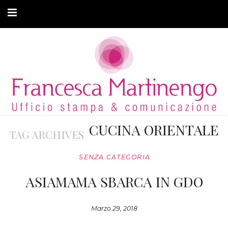
CHI SONO
CLIENTI
ARTICOLI
MODA ADATTIVA
CUCINA ORIENTALE
TAG ARCHIVES
CONTATTI
SENZA CATEGORIA
PRIVACY
ASIAMAMA SBARCA IN GDO
Marzo 29, 2018