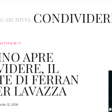
CONDIVIDER
G ARCHIVES
NITYFAIR.IT
INO APRE
IDERE, IL
TE DI FERRAN
ER LAVAZZA
rile 13, 2018