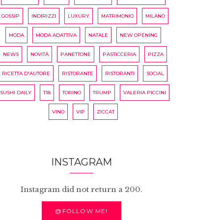
GOSSIP
INDIRIZZI
LUXURY
MATRIMONIO
MILANO
MODA
MODA ADATTIVA
NATALE
NEW OPENING
NEWS
NOVITÀ
PANETTONE
PASTICCERIA
PIZZA
RICETTA D'AUTORE
RISTORANTE
RISTORANTI
SOCIAL
SUSHI DAILY
T18
TORINO
TRUMP
VALERIA PICCINI
VINO
VIP
ZICCAT
INSTAGRAM
Instagram did not return a 200.
@FOLLOW ME!