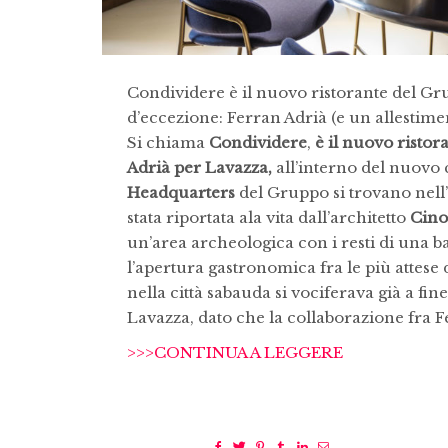
Condividere è il nuovo ristorante del G
d’eccezione: Ferran Adrià (e un allestim
Si chiama
Condividere
,
è il nuovo ristor
Adrià per Lavazza,
all’interno del nuovo
Headquarters
del Gruppo si trovano nell’
stata riportata ala vita dall’architetto
Cino
un’area archeologica con i resti di una ba
l’apertura gastronomica fra le più attese 
nella città sabauda si vociferava già a fin
Lavazza, dato che la collaborazione fra F
>>>CONTINUA A LEGGERE