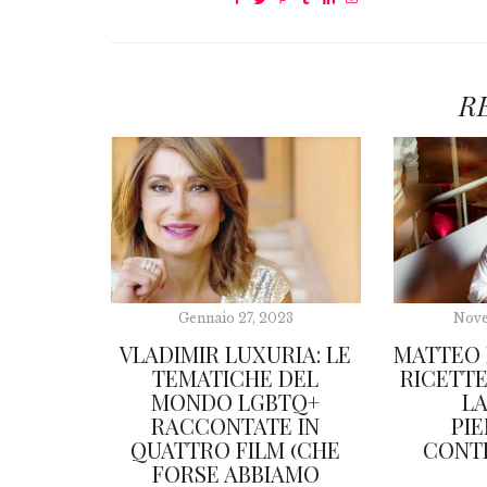
R
Gennaio 27, 2023
Nove
VLADIMIR LUXURIA: LE
MATTEO 
TEMATICHE DEL
RICETT
MONDO LGBTQ+
L
RACCONTATE IN
PI
QUATTRO FILM (CHE
CONT
FORSE ABBIAMO