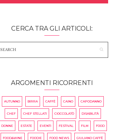
CERCA TRA GLI ARTICOLI:
ARGOMENTI RICORRENTI
AUTUNNO
BIRRA
CAFFÈ
CAINO
CAPODANNO
CHEF
CHEF STELLATI
CIOCCOLATÒ
DISABILITÀ
DONNE
ESTATE
EVENTI
FESTIVAL
FILM
FOOD
FOOD&WINE
FOODIE
FOOD NEWS
GIULIANO CAFFÈ