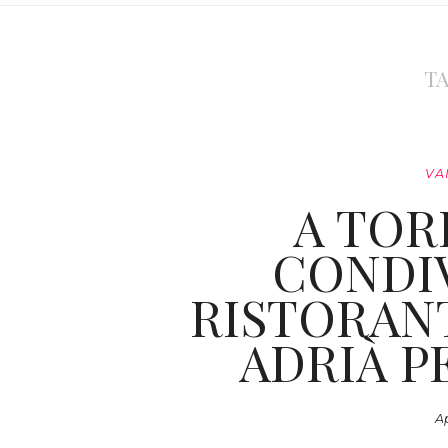
TA
VA
A TOR
CONDIV
RISTORAN
ADRIÀ P
Ap