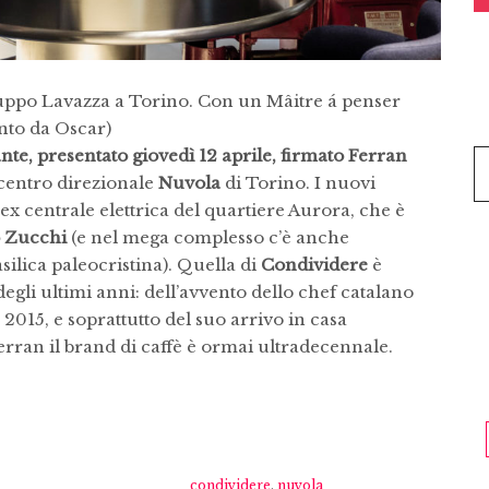
ruppo Lavazza a Torino. Con un Mâitre á penser
ento da Oscar)
ante, presentato giovedì 12 aprile, firmato Ferran
 centro direzionale
Nuvola
di Torino. I nuovi
ex centrale elettrica del quartiere Aurora, che è
 Zucchi
(e nel mega complesso c’è anche
silica paleocristina). Quella di
Condividere
è
degli ultimi anni: dell’avvento dello chef catalano
e 2015, e soprattutto del suo arrivo in casa
erran il brand di caffè è ormai ultradecennale.
condividere
,
nuvola