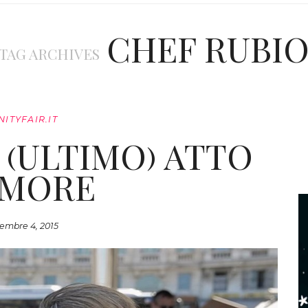
CHEF RUBI
TAG ARCHIVES
NITYFAIR.IT
 (ULTIMO) ATTO
AMORE
embre 4, 2015