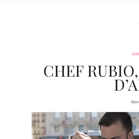
VA
CHEF RUBIO,
D’
Nov