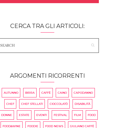
CERCA TRA GLI ARTICOLI:
ARGOMENTI RICORRENTI
AUTUNNO
BIRRA
CAFFÈ
CAINO
CAPODANNO
CHEF
CHEF STELLATI
CIOCCOLATÒ
DISABILITÀ
DONNE
ESTATE
EVENTI
FESTIVAL
FILM
FOOD
FOOD&WINE
FOODIE
FOOD NEWS
GIULIANO CAFFÈ