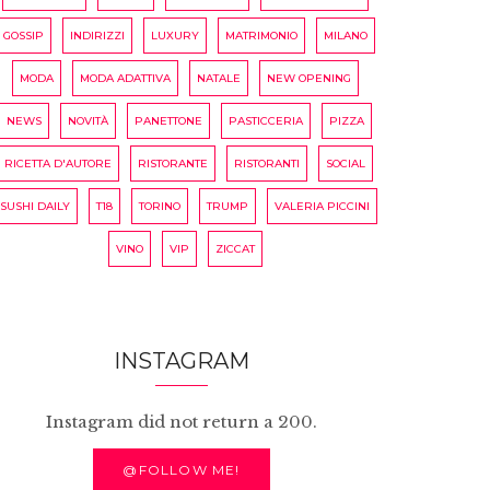
GOSSIP
INDIRIZZI
LUXURY
MATRIMONIO
MILANO
MODA
MODA ADATTIVA
NATALE
NEW OPENING
NEWS
NOVITÀ
PANETTONE
PASTICCERIA
PIZZA
RICETTA D'AUTORE
RISTORANTE
RISTORANTI
SOCIAL
SUSHI DAILY
T18
TORINO
TRUMP
VALERIA PICCINI
VINO
VIP
ZICCAT
INSTAGRAM
Instagram did not return a 200.
@FOLLOW ME!