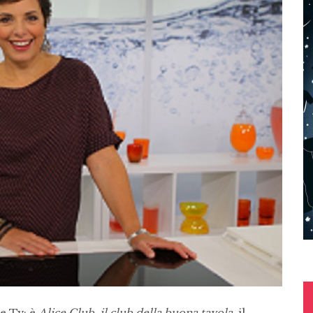
ce Tv: è
Alice Club, il club della buona tavola
, il