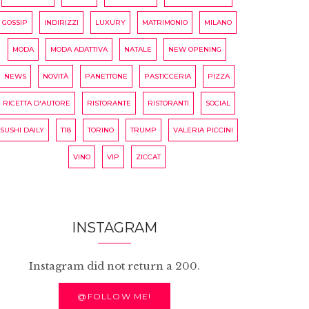
GOSSIP
INDIRIZZI
LUXURY
MATRIMONIO
MILANO
MODA
MODA ADATTIVA
NATALE
NEW OPENING
NEWS
NOVITÀ
PANETTONE
PASTICCERIA
PIZZA
RICETTA D'AUTORE
RISTORANTE
RISTORANTI
SOCIAL
SUSHI DAILY
T18
TORINO
TRUMP
VALERIA PICCINI
VINO
VIP
ZICCAT
INSTAGRAM
Instagram did not return a 200.
@FOLLOW ME!