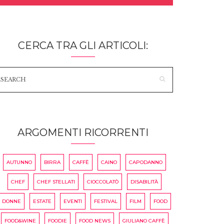
CERCA TRA GLI ARTICOLI:
ARGOMENTI RICORRENTI
AUTUNNO
BIRRA
CAFFÈ
CAINO
CAPODANNO
CHEF
CHEF STELLATI
CIOCCOLATÒ
DISABILITÀ
DONNE
ESTATE
EVENTI
FESTIVAL
FILM
FOOD
FOOD&WINE
FOODIE
FOOD NEWS
GIULIANO CAFFÈ