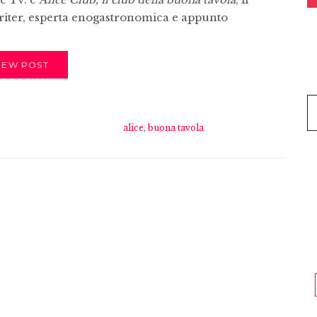
iter, esperta enogastronomica e appunto
IEW POST
alice
,
buona tavola