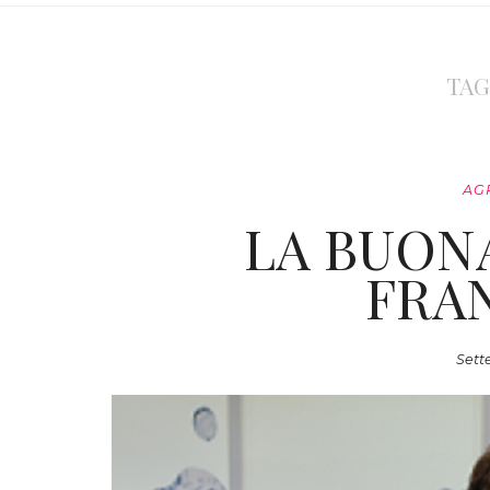
TAG
AG
LA BUON
FRA
Sett