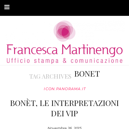
CHI SONO
CLIENTI
ARTICOLI
MODA ADATTIVA
BONET
TAG ARCHIVES
CONTATTI
ICON.PANORAMA.IT
PRIVACY
BONÈT, LE INTERPRETAZIONI
DEI VIP
Novembre 26, 2015