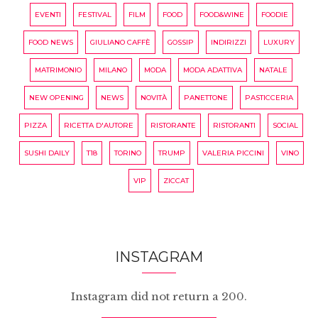
EVENTI
FESTIVAL
FILM
FOOD
FOOD&WINE
FOODIE
FOOD NEWS
GIULIANO CAFFÈ
GOSSIP
INDIRIZZI
LUXURY
MATRIMONIO
MILANO
MODA
MODA ADATTIVA
NATALE
NEW OPENING
NEWS
NOVITÀ
PANETTONE
PASTICCERIA
PIZZA
RICETTA D'AUTORE
RISTORANTE
RISTORANTI
SOCIAL
SUSHI DAILY
T18
TORINO
TRUMP
VALERIA PICCINI
VINO
VIP
ZICCAT
INSTAGRAM
Instagram did not return a 200.