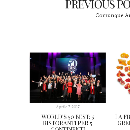
PREVIOUS P
Comunque Au
Aprile 7, 2017
WORLD’S 50 BEST: 5
LA F
RISTORANTI PER 5
GRE
CONTINENTI