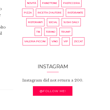
NOVITÀ
PANETTONE
PASTICCERIA
o
PIZZA
RICETTA D'AUTORE
RISTORANTE
e
RISTORANTI
SOCIAL
SUSHI DAILY
olto
T18
TORINO
TRUMP
il
VALERIA PICCINI
VINO
VIP
ZICCAT
INSTAGRAM
Instagram did not return a 200.
@FOLLOW ME!