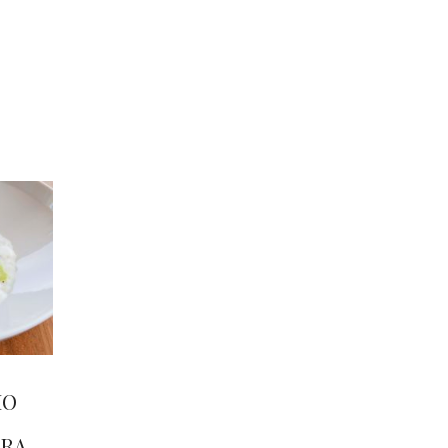
IO
RRA