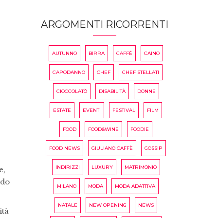
ARGOMENTI RICORRENTI
AUTUNNO
BIRRA
CAFFÈ
CAINO
CAPODANNO
CHEF
CHEF STELLATI
CIOCCOLATÒ
DISABILITÀ
DONNE
ESTATE
EVENTI
FESTIVAL
FILM
FOOD
FOOD&WINE
FOODIE
FOOD NEWS
GIULIANO CAFFÈ
GOSSIP
INDIRIZZI
LUXURY
MATRIMONIO
e,
edo
MILANO
MODA
MODA ADATTIVA
NATALE
NEW OPENING
NEWS
ità