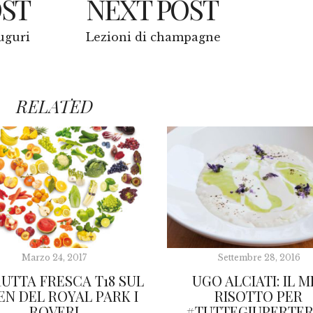
OST
NEXT POST
guri
Lezioni di champagne
RELATED
Marzo 24, 2017
Settembre 28, 2016
RUTTA FRESCA T18 SUL
UGO ALCIATI: IL M
EN DEL ROYAL PARK I
RISOTTO PER
ROVERI
#TUTTEGIUPERTE