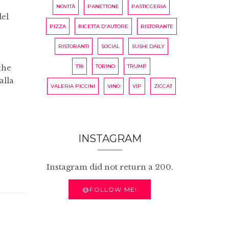
NOVITÀ
PANETTONE
PASTICCERIA
del
PIZZA
RICETTA D'AUTORE
RISTORANTE
RISTORANTI
SOCIAL
SUSHI DAILY
che
T18
TORINO
TRUMP
alla
VALERIA PICCINI
VINO
VIP
ZICCAT
INSTAGRAM
Instagram did not return a 200.
@FOLLOW ME!