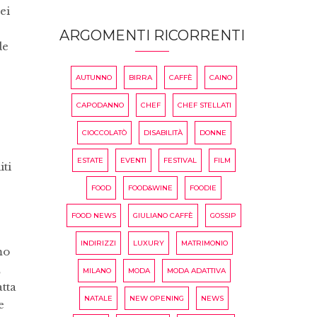
ei
ARGOMENTI RICORRENTI
de
AUTUNNO
BIRRA
CAFFÈ
CAINO
CAPODANNO
CHEF
CHEF STELLATI
CIOCCOLATÒ
DISABILITÀ
DONNE
ESTATE
EVENTI
FESTIVAL
FILM
iti
FOOD
FOOD&WINE
FOODIE
FOOD NEWS
GIULIANO CAFFÈ
GOSSIP
INDIRIZZI
LUXURY
MATRIMONIO
mo
,
MILANO
MODA
MODA ADATTIVA
tta
NATALE
NEW OPENING
NEWS
e