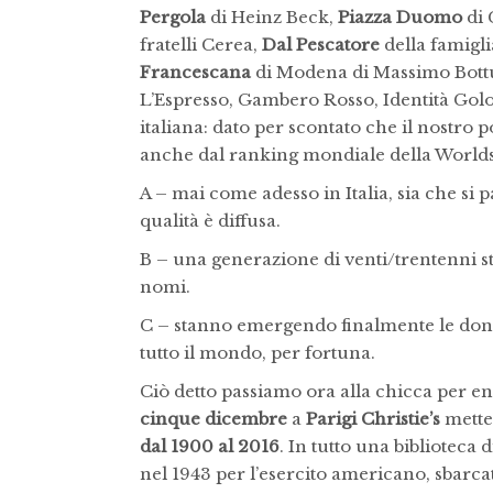
Pergola
di Heinz Beck,
Piazza Duomo
di 
fratelli Cerea,
Dal Pescatore
della famiglia
Francescana
di Modena di Massimo Bott
L’Espresso, Gambero Rosso, Identità Golo
italiana: dato per scontato che il nostr
anche dal ranking mondiale della Worlds’
A – mai come adesso in Italia, sia che si par
qualità è diffusa.
B – una generazione di venti/trentenni s
nomi.
C – stanno emergendo finalmente le do
tutto il mondo, per fortuna.
Ciò detto passiamo ora alla chicca per en
cinque dicembre
a
Parigi
Christie’s
metter
dal 1900 al 2016
. In tutto una biblioteca 
nel 1943 per l’esercito americano, sbarca