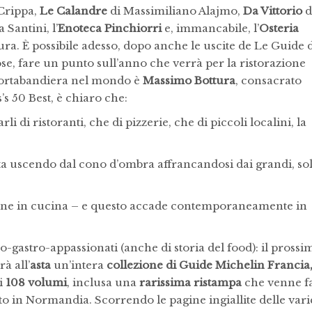
Crippa,
Le Calandre
di Massimiliano Alajmo,
Da Vittorio
d
 Santini, l’
Enoteca Pinchiorri
e, immancabile, l’
Osteria
ura.
È possibile adesso, dopo anche le uscite de Le Guide 
se, fare un punto sull’anno che verrà per la ristorazione
o portabandiera nel mondo è
Massimo Bottura
, consacrato
s 50 Best, è chiaro che:
li di ristoranti, che di pizzerie, che di piccoli localini, la
ta uscendo dal cono d’ombra affrancandosi dai grandi, sol
nne in cucina – e questo accade contemporaneamente in
o-gastro-appassionati (anche di storia del food): il prossi
à all’
asta
un’intera
collezione di Guide Michelin Francia
di
108 volumi
, inclusa una
rarissima ristampa
che venne fa
to in Normandia. Scorrendo le pagine ingiallite delle vari