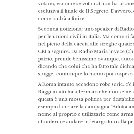
votano, eccome se votano) non ha promess
esclusiva il finale de Il Segreto. Davve
come andrà a finire.
Seconda notiziona: uno speaker di Radio 
per le unioni civili in Italia. Ma come si
nel pieno della caccia alle streghe quattr
CEI a seguire. Da Radio Maria invece (che
patrio, prende benissimo ovunque, autost
dicendo che colui che ha fatto tale dichi
sfugge…comunque lo hanno poi sospeso
.
A Roma intanto accadono robe serie: c’è i
Raggi infatti ha affermato che non se ne s
questa è una mossa politica per destabiliz
esempio lanciare la campagna “Adotta an
nome al proprio e utilizzarlo come armadie
chiuderci e andare in letargo fino alla 