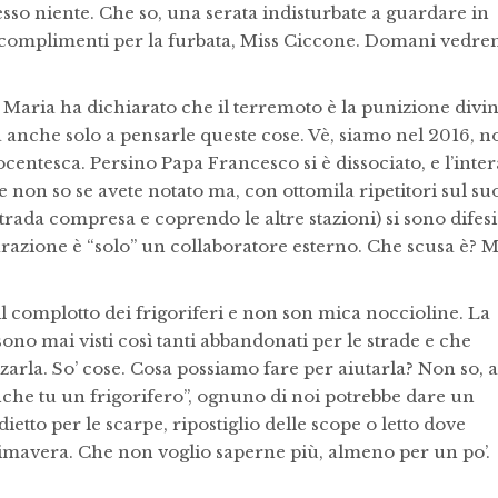
o niente. Che so, una serata indisturbate a guardare in
ro, complimenti per la furbata, Miss Ciccone. Domani vedr
Maria ha dichiarato che il terremoto è la punizione divi
 fa anche solo a pensarle queste cose. Vè, siamo nel 2016, n
ocentesca. Persino Papa Francesco si è dissociato, e l’inter
 non so se avete notato ma, con ottomila ripetitori sul su
rada compresa e coprendo le altre stazioni) si sono difesi
arazione è “solo” un collaboratore esterno. Che scusa è? M
l complotto dei frigoriferi e non son mica noccioline. La
ono mai visti così tanti abbandonati per le strade e che
zarla. So’ cose. Cosa possiamo fare per aiutarla? Non so, 
che tu un frigorifero”, ognuno di noi potrebbe dare un
tto per le scarpe, ripostiglio delle scope o letto dove
primavera. Che non voglio saperne più, almeno per un po’.