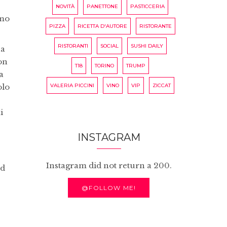
NOVITÀ
PANETTONE
PASTICCERIA
emo
PIZZA
RICETTA D'AUTORE
RISTORANTE
RISTORANTI
SOCIAL
SUSHI DAILY
na
on
T18
TORINO
TRUMP
a
olo
VALERIA PICCINI
VINO
VIP
ZICCAT
i
INSTAGRAM
Instagram did not return a 200.
ad
@FOLLOW ME!