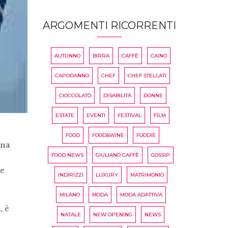
ARGOMENTI RICORRENTI
AUTUNNO
BIRRA
CAFFÈ
CAINO
CAPODANNO
CHEF
CHEF STELLATI
CIOCCOLATÒ
DISABILITÀ
DONNE
ESTATE
EVENTI
FESTIVAL
FILM
FOOD
FOOD&WINE
FOODIE
nna
FOOD NEWS
GIULIANO CAFFÈ
GOSSIP
he
INDIRIZZI
LUXURY
MATRIMONIO
MILANO
MODA
MODA ADATTIVA
, è
NATALE
NEW OPENING
NEWS