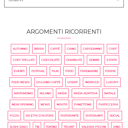
ARGOMENTI RICORRENTI
AUTUNNO
BIRRA
CAFFÈ
CAINO
CAPODANNO
CHEF
CHEF STELLATI
CIOCCOLATÒ
DISABILITÀ
DONNE
ESTATE
EVENTI
FESTIVAL
FILM
FOOD
FOOD&WINE
FOODIE
FOOD NEWS
GIULIANO CAFFÈ
GOSSIP
INDIRIZZI
LUXURY
MATRIMONIO
MILANO
MODA
MODA ADATTIVA
NATALE
NEW OPENING
NEWS
NOVITÀ
PANETTONE
PASTICCERIA
PIZZA
RICETTA D'AUTORE
RISTORANTE
RISTORANTI
SOCIAL
SUSHI DAILY
T18
TORINO
TRUMP
VALERIA PICCINI
VINO