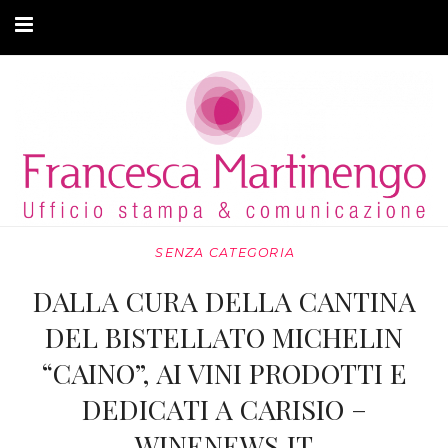
CHI SONO
CLIENTI
ARTICOLI
MODA ADATTIVA
SENZA CATEGORIA
CONTATTI
DALLA CURA DELLA CANTINA
PRIVACY
DEL BISTELLATO MICHELIN
“CAINO”, AI VINI PRODOTTI E
DEDICATI A CARISIO –
WINENEWS.IT