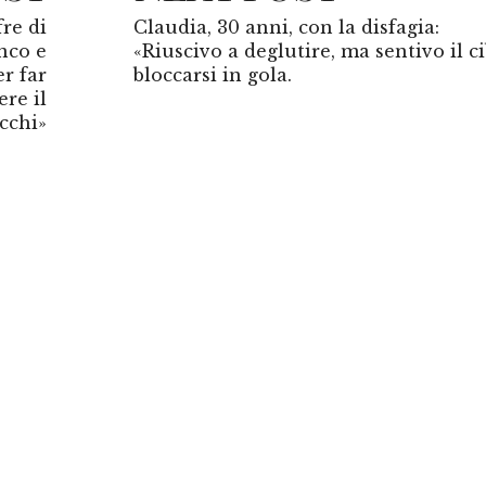
fre di
Claudia, 30 anni, con la disfagia:
nco e
«Riuscivo a deglutire, ma sentivo il c
r far
bloccarsi in gola.
re il
cchi»