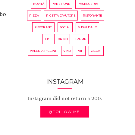
NOVITÀ
PANETTONE
PASTICCERIA
ibo
PIZZA
RICETTA D'AUTORE
RISTORANTE
RISTORANTI
SOCIAL
SUSHI DAILY
T18
TORINO
TRUMP
VALERIA PICCINI
VINO
VIP
ZICCAT
INSTAGRAM
Instagram did not return a 200.
@FOLLOW ME!