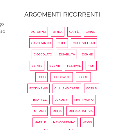
ARGOMENTI RICORRENTI
go
sso
AUTUNNO
BIRRA
CAFFÈ
CAINO
CAPODANNO
CHEF
CHEF STELLATI
CIOCCOLATÒ
DISABILITÀ
DONNE
ESTATE
EVENTI
FESTIVAL
FILM
FOOD
FOOD&WINE
FOODIE
FOOD NEWS
GIULIANO CAFFÈ
GOSSIP
INDIRIZZI
LUXURY
MATRIMONIO
MILANO
MODA
MODA ADATTIVA
NATALE
NEW OPENING
NEWS