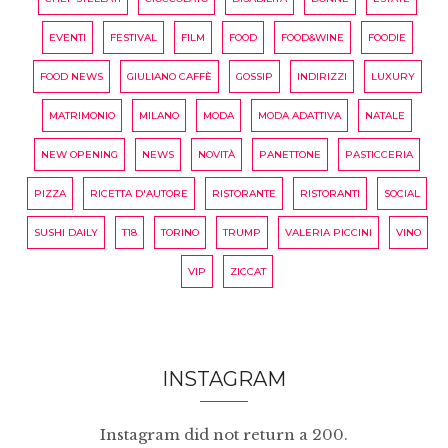
EVENTI
FESTIVAL
FILM
FOOD
FOOD&WINE
FOODIE
FOOD NEWS
GIULIANO CAFFÈ
GOSSIP
INDIRIZZI
LUXURY
MATRIMONIO
MILANO
MODA
MODA ADATTIVA
NATALE
NEW OPENING
NEWS
NOVITÀ
PANETTONE
PASTICCERIA
PIZZA
RICETTA D'AUTORE
RISTORANTE
RISTORANTI
SOCIAL
SUSHI DAILY
T18
TORINO
TRUMP
VALERIA PICCINI
VINO
VIP
ZICCAT
INSTAGRAM
Instagram did not return a 200.