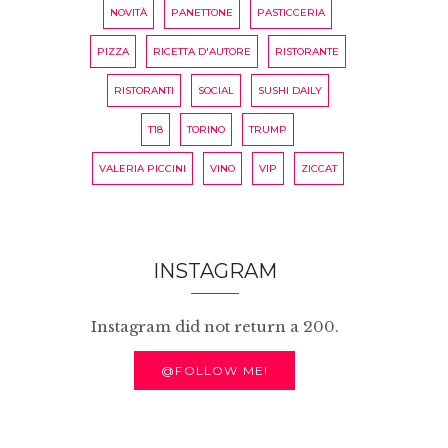
NOVITÀ
PANETTONE
PASTICCERIA
PIZZA
RICETTA D'AUTORE
RISTORANTE
RISTORANTI
SOCIAL
SUSHI DAILY
T18
TORINO
TRUMP
VALERIA PICCINI
VINO
VIP
ZICCAT
INSTAGRAM
Instagram did not return a 200.
@FOLLOW ME!