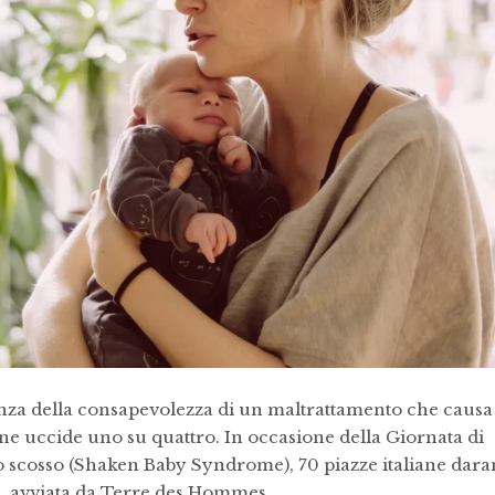
nza della consapevolezza di un maltrattamento che causa
ne uccide uno su quattro. In occasione della Giornata di
 scosso (Shaken Baby Syndrome), 70 piazze italiane dar
avviata da Terre des Hommes