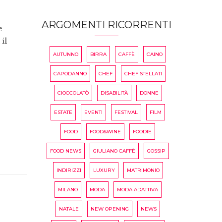
ARGOMENTI RICORRENTI
e
il
AUTUNNO
BIRRA
CAFFÈ
CAINO
CAPODANNO
CHEF
CHEF STELLATI
CIOCCOLATÒ
DISABILITÀ
DONNE
ESTATE
EVENTI
FESTIVAL
FILM
FOOD
FOOD&WINE
FOODIE
FOOD NEWS
GIULIANO CAFFÈ
GOSSIP
INDIRIZZI
LUXURY
MATRIMONIO
MILANO
MODA
MODA ADATTIVA
NATALE
NEW OPENING
NEWS