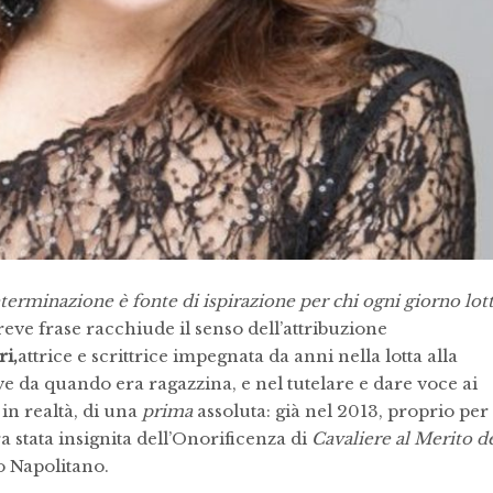
eterminazione è fonte di ispirazione per chi ogni giorno lot
reve frase racchiude il senso dell’attribuzione
ri,
attrice e scrittrice impegnata da anni nella lotta alla
ve da quando era ragazzina, e nel tutelare e dare voce ai
, in realtà, di una
prima
assoluta: già nel 2013, proprio per 
ra stata insignita dell’Onorificenza di
Cavaliere al Merito de
o Napolitano.