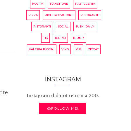
NOVITÀ
PANETTONE
PASTICCERIA
PIZZA
RICETTA D'AUTORE
RISTORANTE
RISTORANTI
SOCIAL
SUSHI DAILY
T18
TORINO
TRUMP
VALERIA PICCINI
VINO
VIP
ZICCAT
INSTAGRAM
rite
Instagram did not return a 200.
@FOLLOW ME!