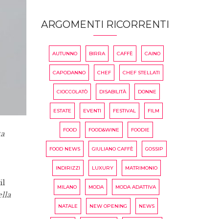
ARGOMENTI RICORRENTI
AUTUNNO
BIRRA
CAFFÈ
CAINO
CAPODANNO
CHEF
CHEF STELLATI
CIOCCOLATÒ
DISABILITÀ
DONNE
ESTATE
EVENTI
FESTIVAL
FILM
FOOD
FOOD&WINE
FOODIE
ta
FOOD NEWS
GIULIANO CAFFÈ
GOSSIP
INDIRIZZI
LUXURY
MATRIMONIO
il
MILANO
MODA
MODA ADATTIVA
lla
NATALE
NEW OPENING
NEWS