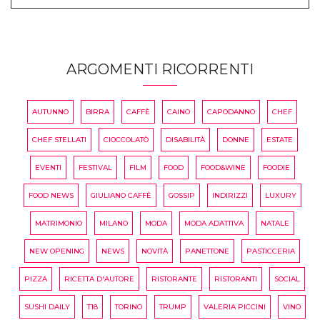
ARGOMENTI RICORRENTI
AUTUNNO
BIRRA
CAFFÈ
CAINO
CAPODANNO
CHEF
CHEF STELLATI
CIOCCOLATÒ
DISABILITÀ
DONNE
ESTATE
EVENTI
FESTIVAL
FILM
FOOD
FOOD&WINE
FOODIE
FOOD NEWS
GIULIANO CAFFÈ
GOSSIP
INDIRIZZI
LUXURY
MATRIMONIO
MILANO
MODA
MODA ADATTIVA
NATALE
NEW OPENING
NEWS
NOVITÀ
PANETTONE
PASTICCERIA
PIZZA
RICETTA D'AUTORE
RISTORANTE
RISTORANTI
SOCIAL
SUSHI DAILY
T18
TORINO
TRUMP
VALERIA PICCINI
VINO