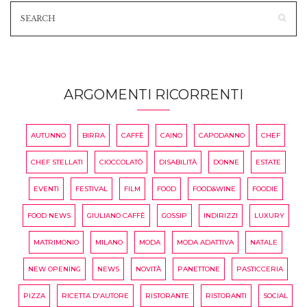
ARGOMENTI RICORRENTI
AUTUNNO
BIRRA
CAFFÈ
CAINO
CAPODANNO
CHEF
CHEF STELLATI
CIOCCOLATÒ
DISABILITÀ
DONNE
ESTATE
EVENTI
FESTIVAL
FILM
FOOD
FOOD&WINE
FOODIE
FOOD NEWS
GIULIANO CAFFÈ
GOSSIP
INDIRIZZI
LUXURY
MATRIMONIO
MILANO
MODA
MODA ADATTIVA
NATALE
NEW OPENING
NEWS
NOVITÀ
PANETTONE
PASTICCERIA
PIZZA
RICETTA D'AUTORE
RISTORANTE
RISTORANTI
SOCIAL