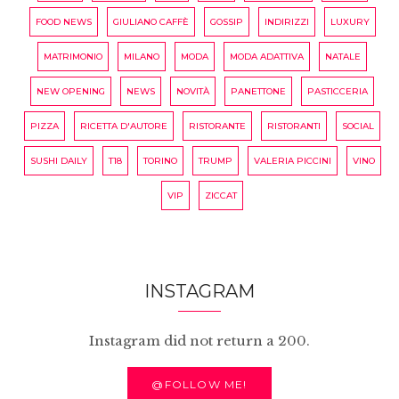
FOOD NEWS
GIULIANO CAFFÈ
GOSSIP
INDIRIZZI
LUXURY
MATRIMONIO
MILANO
MODA
MODA ADATTIVA
NATALE
NEW OPENING
NEWS
NOVITÀ
PANETTONE
PASTICCERIA
PIZZA
RICETTA D'AUTORE
RISTORANTE
RISTORANTI
SOCIAL
SUSHI DAILY
T18
TORINO
TRUMP
VALERIA PICCINI
VINO
VIP
ZICCAT
INSTAGRAM
Instagram did not return a 200.
@FOLLOW ME!