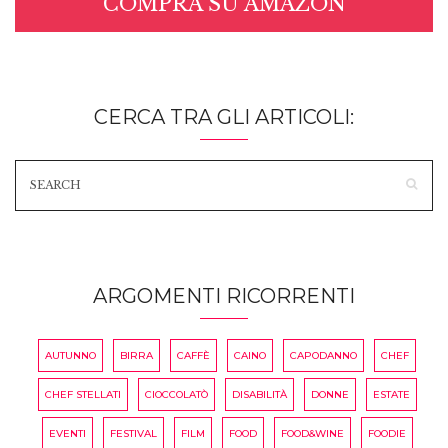
COMPRA SU AMAZON
CERCA TRA GLI ARTICOLI:
ARGOMENTI RICORRENTI
AUTUNNO
BIRRA
CAFFÈ
CAINO
CAPODANNO
CHEF
CHEF STELLATI
CIOCCOLATÒ
DISABILITÀ
DONNE
ESTATE
EVENTI
FESTIVAL
FILM
FOOD
FOOD&WINE
FOODIE