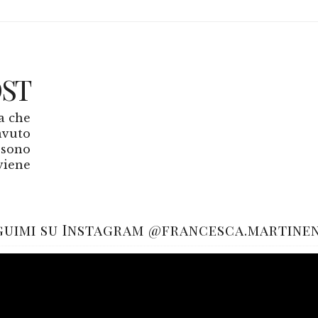
OST
a che
avuto
 sono
viene
guimi su Instagram @francesca.martine