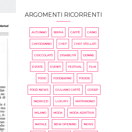
ARGOMENTI RICORRENTI
AUTUNNO
BIRRA
CAFFÈ
CAINO
CAPODANNO
CHEF
CHEF STELLATI
CIOCCOLATÒ
DISABILITÀ
DONNE
ESTATE
EVENTI
FESTIVAL
FILM
FOOD
FOOD&WINE
FOODIE
FOOD NEWS
GIULIANO CAFFÈ
GOSSIP
INDIRIZZI
LUXURY
MATRIMONIO
MILANO
MODA
MODA ADATTIVA
NATALE
NEW OPENING
NEWS