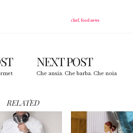
chef
,
food news
OST
NEXT POST
urmet
Che ansia. Che barba. Che noia
RELATED