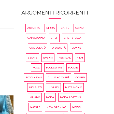
ARGOMENTI RICORRENTI
AUTUNNO
BIRRA
CAFFÈ
CAINO
CAPODANNO
CHEF
CHEF STELLATI
CIOCCOLATÒ
DISABILITÀ
DONNE
ESTATE
EVENTI
FESTIVAL
FILM
FOOD
FOOD&WINE
FOODIE
FOOD NEWS
GIULIANO CAFFÈ
GOSSIP
INDIRIZZI
LUXURY
MATRIMONIO
MILANO
MODA
MODA ADATTIVA
NATALE
NEW OPENING
NEWS