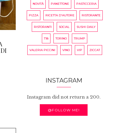
NOVITÀ
PANETTONE
PASTICCERIA
PIZZA
RICETTA D'AUTORE
RISTORANTE
RISTORANTI
SOCIAL
SUSHI DAILY
T18
TORINO
TRUMP
A
DI
VALERIA PICCINI
VINO
VIP
ZICCAT
D
INSTAGRAM
Instagram did not return a 200.
@FOLLOW ME!