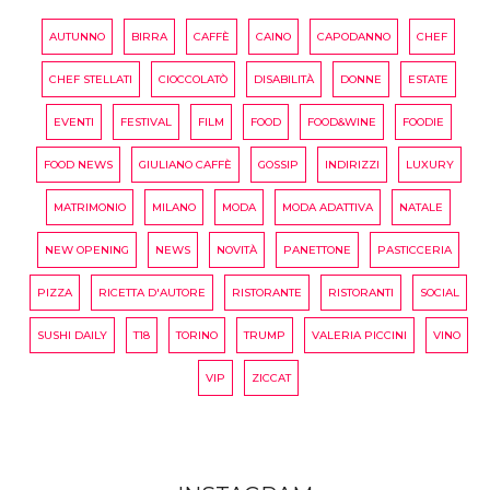
AUTUNNO
BIRRA
CAFFÈ
CAINO
CAPODANNO
CHEF
CHEF STELLATI
CIOCCOLATÒ
DISABILITÀ
DONNE
ESTATE
EVENTI
FESTIVAL
FILM
FOOD
FOOD&WINE
FOODIE
FOOD NEWS
GIULIANO CAFFÈ
GOSSIP
INDIRIZZI
LUXURY
MATRIMONIO
MILANO
MODA
MODA ADATTIVA
NATALE
NEW OPENING
NEWS
NOVITÀ
PANETTONE
PASTICCERIA
PIZZA
RICETTA D'AUTORE
RISTORANTE
RISTORANTI
SOCIAL
SUSHI DAILY
T18
TORINO
TRUMP
VALERIA PICCINI
VINO
VIP
ZICCAT