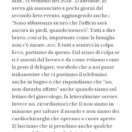
Max , ci vediamo nel 2018”.
D’altronde, lo
aveva già annunciato a pochi giorni dal
secondo lieto evento, aggiungendo anche.:
“Sono abbastanza sicuro che l’ufficio sarà
ancora in piedi, quando tornerò”. Tutti a dire
bravo, così si fa, importante come la famiglia
non c’è niente…ecc. E tutti a sentirci in colpa.
Ecco, partiamo da questo. Dal senso di colpa se
si è assenti dal lavoro e da come evtiamo come
la peste il delegare, vocabolo che a noi pazze
stakanoviste che ci portiamo il telefonino
anche in bagno o che rispondiamo che “no,
non disturba affatto” anche quando siamo sul
lettino del ginecologo, fa letteralmente orrore.
Invece no, ricordiamoci che 1) non siamo in
missione per salvare il mondo e non siamo dei
cardiochirurghi che operano a cuore aperto
2) lasciamo che si prendano anche qualche