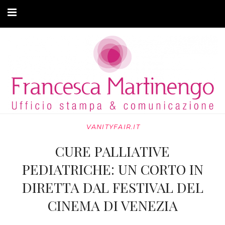
CHI SONO
CLIENTI
ARTICOLI
VanityFair.it
VANITYFAIR.IT
Agrodolce.it
CURE PALLIATIVE
Gioia.it
PEDIATRICHE: UN CORTO IN
DIRETTA DAL FESTIVAL DEL
ELLE Weekly
CINEMA DI VENEZIA
Icon.Panorama.it