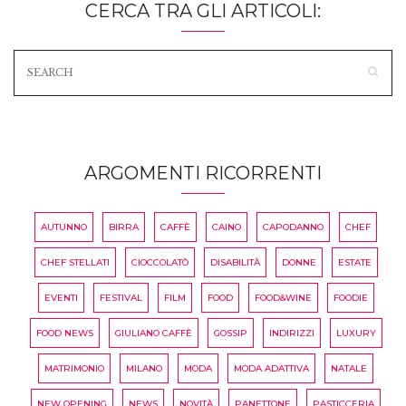
CERCA TRA GLI ARTICOLI:
ARGOMENTI RICORRENTI
AUTUNNO
BIRRA
CAFFÈ
CAINO
CAPODANNO
CHEF
CHEF STELLATI
CIOCCOLATÒ
DISABILITÀ
DONNE
ESTATE
EVENTI
FESTIVAL
FILM
FOOD
FOOD&WINE
FOODIE
FOOD NEWS
GIULIANO CAFFÈ
GOSSIP
INDIRIZZI
LUXURY
MATRIMONIO
MILANO
MODA
MODA ADATTIVA
NATALE
NEW OPENING
NEWS
NOVITÀ
PANETTONE
PASTICCERIA