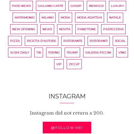
FOOD NEWS
GIULIANO CAFFÈ
GOSSIP
INDIRIZZI
LUXURY
MATRIMONIO
MILANO
MODA
MODA ADATTIVA
NATALE
NEW OPENING
NEWS
NOVITÀ
PANETTONE
PASTICCERIA
PIZZA
RICETTA D'AUTORE
RISTORANTE
RISTORANTI
SOCIAL
SUSHI DAILY
T18
TORINO
TRUMP
VALERIA PICCINI
VINO
VIP
ZICCAT
INSTAGRAM
Instagram did not return a 200.
@FOLLOW ME!