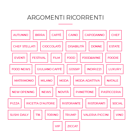
ARGOMENTI RICORRENTI
AUTUNNO
BIRRA
CAFFÈ
CAINO
CAPODANNO
CHEF
CHEF STELLATI
CIOCCOLATÒ
DISABILITÀ
DONNE
ESTATE
EVENTI
FESTIVAL
FILM
FOOD
FOOD&WINE
FOODIE
FOOD NEWS
GIULIANO CAFFÈ
GOSSIP
INDIRIZZI
LUXURY
MATRIMONIO
MILANO
MODA
MODA ADATTIVA
NATALE
NEW OPENING
NEWS
NOVITÀ
PANETTONE
PASTICCERIA
PIZZA
RICETTA D'AUTORE
RISTORANTE
RISTORANTI
SOCIAL
SUSHI DAILY
T18
TORINO
TRUMP
VALERIA PICCINI
VINO
VIP
ZICCAT