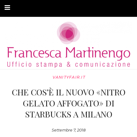
CHI SONO
CLIENTI
ARTICOLI
MODA ADATTIVA
VANITYFAIR.IT
CONTATTI
CHE COS’È IL NUOVO «NITRO
PRIVACY
GELATO AFFOGATO» DI
STARBUCKS A MILANO
Settembre 7, 2018