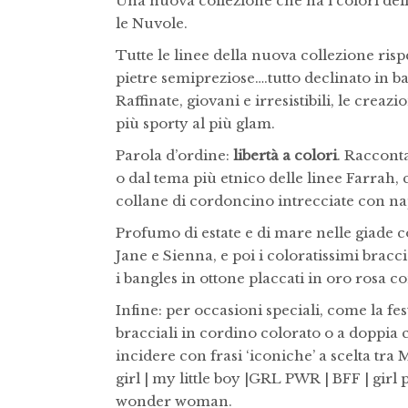
Una nuova collezione che ha i colori dell
le Nuvole.
Tutte le linee della nuova collezione ris
pietre semipreziose….tutto declinato in ban
Raffinate, giovani e irresistibili, le crea
più sporty al più glam.
Parola d’ordine:
libertà a colori
. Racconta
o dal tema più etnico delle linee Farrah,
collane di cordoncino intrecciate con n
Profumo di estate e di mare nelle giade c
Jane e Sienna, e poi i coloratissimi bracci
i bangles in ottone placcati in oro rosa 
Infine: per occasioni speciali, come la f
bracciali in cordino colorato o a doppia
incidere con frasi ‘iconiche’ a scelta tra 
girl | my little boy |GRL PWR | BFF | gir
wonder woman.