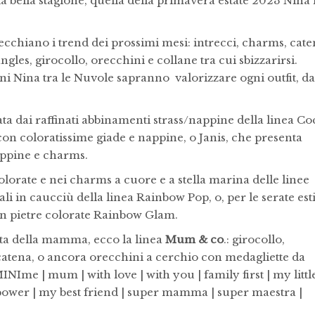
a bella stagione, quella della primavera estate 2023 Nina 
pecchiano i trend dei prossimi mesi: intrecci, charms, cate
gles, girocollo, orecchini e collane tra cui sbizzarirsi.
zioni Nina tra le Nuvole sapranno valorizzare ogni outfit, da
ta dai raffinati abbinamenti strass/nappine della linea Co
 con coloratissime giade e nappine, o Janis, che presenta
appine e charms.
olorate e nei charms a cuore e a stella marina delle linee
ali in caucciù della linea Rainbow Pop, o, per le serate est
con pietre colorate Rainbow Glam.
esta della mamma, ecco la linea
Mum & co
.: girocollo,
 catena, o ancora orecchini a cerchio con medagliette da
MINIme | mum | with love | with you | family first | my littl
l power | my best friend | super mamma | super maestra |