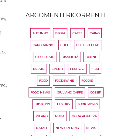
fra
ARGOMENTI RICORRENTI
ne,
l
AUTUNNO
BIRRA
CAFFÈ
CAINO
CAPODANNO
CHEF
CHEF STELLATI
co,
CIOCCOLATÒ
DISABILITÀ
DONNE
ESTATE
EVENTI
FESTIVAL
FILM
FOOD
FOOD&WINE
FOODIE
ive,
FOOD NEWS
GIULIANO CAFFÈ
GOSSIP
INDIRIZZI
LUXURY
MATRIMONIO
MILANO
MODA
MODA ADATTIVA
e
NATALE
NEW OPENING
NEWS