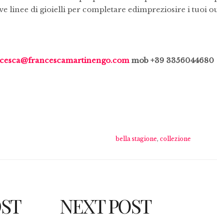
 linee di gioielli per completare edimpreziosire i tuoi out
ncesca@francescamartinengo.com
mob +39 3356044680
bella stagione
,
collezione
OST
NEXT POST