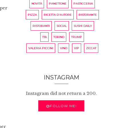
NOVITÀ
PANETTONE
PASTICCERIA
 per
PIZZA
RICETTA D'AUTORE
RISTORANTE
RISTORANTI
SOCIAL
SUSHI DAILY
T18
TORINO
TRUMP
VALERIA PICCINI
VINO
VIP
ZICCAT
INSTAGRAM
Instagram did not return a 200.
@FOLLOW ME!
per