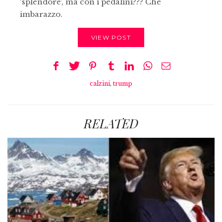
‘splendore’, ma con i pedalini??? Che
imbarazzo.
VIEW POST
calzini
,
trump
RELATED