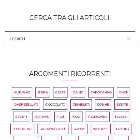
CERCA TRA GLI ARTICOLI:
ARGOMENTI RICORRENTI
AUTUNNO
BIRRA
CAFFÈ
CAINO
CAPODANNO
CHEF
CHEF STELLATI
CIOCCOLATÒ
DISABILITÀ
DONNE
ESTATE
EVENTI
FESTIVAL
FILM
FOOD
FOOD&WINE
FOODIE
FOOD NEWS
GIULIANO CAFFÈ
GOSSIP
INDIRIZZI
LUXURY