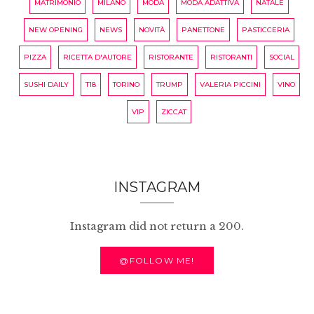
MATRIMONIO
MILANO
MODA
MODA ADATTIVA
NATALE
NEW OPENING
NEWS
NOVITÀ
PANETTONE
PASTICCERIA
PIZZA
RICETTA D'AUTORE
RISTORANTE
RISTORANTI
SOCIAL
SUSHI DAILY
T18
TORINO
TRUMP
VALERIA PICCINI
VINO
VIP
ZICCAT
INSTAGRAM
Instagram did not return a 200.
@FOLLOW ME!