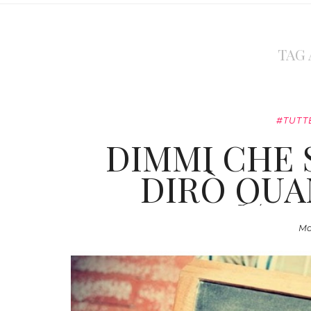
TAG
#TUTT
DIMMI CHE S
DIRÒ QUA
Ma