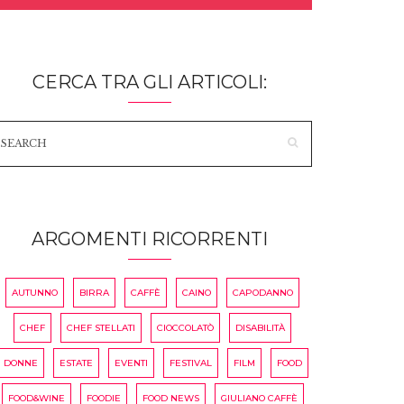
CERCA TRA GLI ARTICOLI:
ARGOMENTI RICORRENTI
AUTUNNO
BIRRA
CAFFÈ
CAINO
CAPODANNO
CHEF
CHEF STELLATI
CIOCCOLATÒ
DISABILITÀ
DONNE
ESTATE
EVENTI
FESTIVAL
FILM
FOOD
FOOD&WINE
FOODIE
FOOD NEWS
GIULIANO CAFFÈ