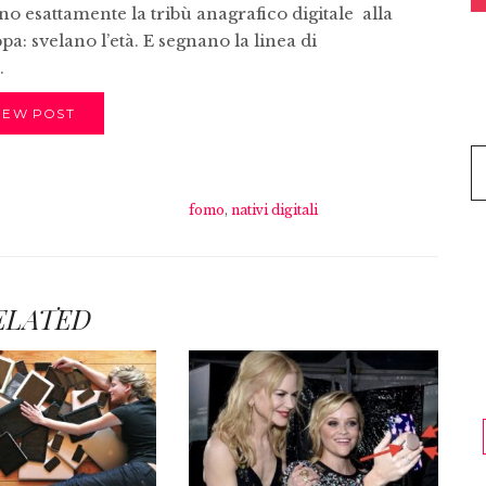
o esattamente la tribù anagrafico digitale alla
a: svelano l’età. E segnano la linea di
.
IEW POST
fomo
,
nativi digitali
ELATED