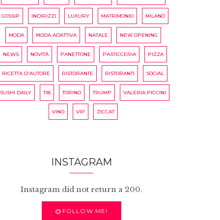
GOSSIP
INDIRIZZI
LUXURY
MATRIMONIO
MILANO
MODA
MODA ADATTIVA
NATALE
NEW OPENING
NEWS
NOVITÀ
PANETTONE
PASTICCERIA
PIZZA
RICETTA D'AUTORE
RISTORANTE
RISTORANTI
SOCIAL
SUSHI DAILY
T18
TORINO
TRUMP
VALERIA PICCINI
VINO
VIP
ZICCAT
INSTAGRAM
Instagram did not return a 200.
@FOLLOW ME!