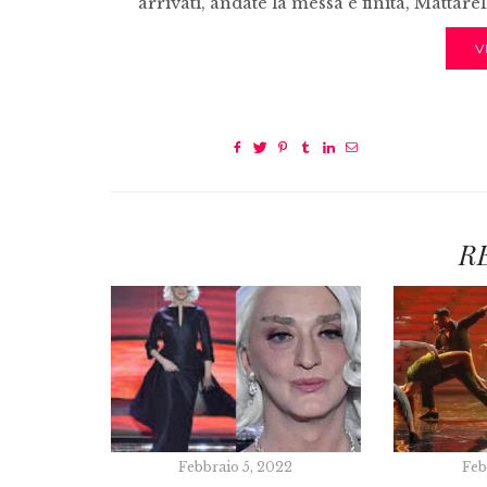
arrivati, andate la messa è finita, Mattar
V
R
Febbraio 5, 2022
Feb