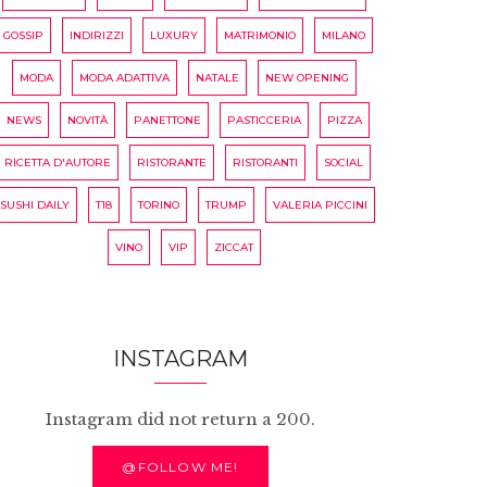
GOSSIP
INDIRIZZI
LUXURY
MATRIMONIO
MILANO
MODA
MODA ADATTIVA
NATALE
NEW OPENING
NEWS
NOVITÀ
PANETTONE
PASTICCERIA
PIZZA
RICETTA D'AUTORE
RISTORANTE
RISTORANTI
SOCIAL
SUSHI DAILY
T18
TORINO
TRUMP
VALERIA PICCINI
VINO
VIP
ZICCAT
INSTAGRAM
Instagram did not return a 200.
@FOLLOW ME!