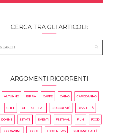
CERCA TRA GLI ARTICOLI:
ARGOMENTI RICORRENTI
AUTUNNO
BIRRA
CAFFÈ
CAINO
CAPODANNO
CHEF
CHEF STELLATI
CIOCCOLATÒ
DISABILITÀ
DONNE
ESTATE
EVENTI
FESTIVAL
FILM
FOOD
FOOD&WINE
FOODIE
FOOD NEWS
GIULIANO CAFFÈ