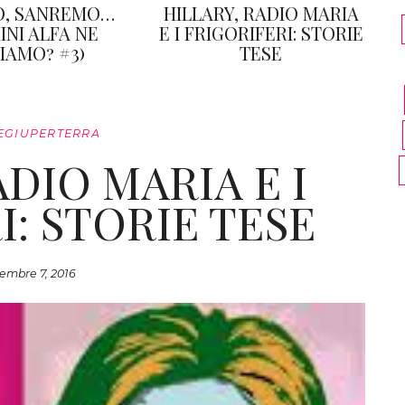
Ò, SANREMO…
HILLARY, RADIO MARIA
INI ALFA NE
E I FRIGORIFERI: STORIE
IAMO? #3)
TESE
EGIUPERTERRA
ADIO MARIA E I
I: STORIE TESE
embre 7, 2016