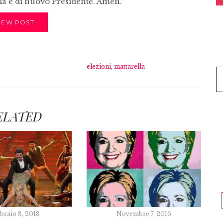
ella è di nuovo Presidente. Amen.
IEW POST
elezioni
,
mattarella
ELATED
braio 8, 2018
Novembre 7, 2016