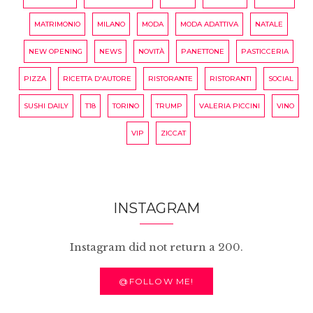
MATRIMONIO
MILANO
MODA
MODA ADATTIVA
NATALE
NEW OPENING
NEWS
NOVITÀ
PANETTONE
PASTICCERIA
PIZZA
RICETTA D'AUTORE
RISTORANTE
RISTORANTI
SOCIAL
SUSHI DAILY
T18
TORINO
TRUMP
VALERIA PICCINI
VINO
VIP
ZICCAT
INSTAGRAM
Instagram did not return a 200.
@FOLLOW ME!