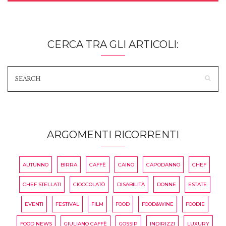
CERCA TRA GLI ARTICOLI:
ARGOMENTI RICORRENTI
AUTUNNO
BIRRA
CAFFÈ
CAINO
CAPODANNO
CHEF
CHEF STELLATI
CIOCCOLATÒ
DISABILITÀ
DONNE
ESTATE
EVENTI
FESTIVAL
FILM
FOOD
FOOD&WINE
FOODIE
FOOD NEWS
GIULIANO CAFFÈ
GOSSIP
INDIRIZZI
LUXURY