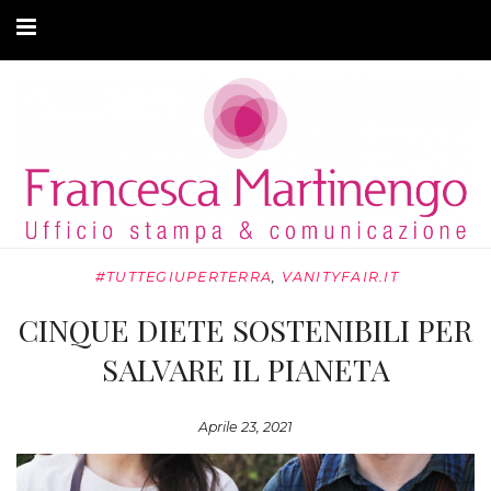
CHI SONO
CLIENTI
ARTICOLI
MODA ADATTIVA
#TUTTEGIUPERTERRA
,
VANITYFAIR.IT
CONTATTI
CINQUE DIETE SOSTENIBILI PER
PRIVACY
SALVARE IL PIANETA
Aprile 23, 2021