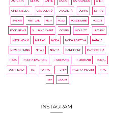
AUTUNNO
BIRRA
CAFFÈ
CAINO
CAPODANNO
CHEF
CHEF STELLATI
CIOCCOLATÒ
DISABILITÀ
DONNE
ESTATE
EVENTI
FESTIVAL
FILM
FOOD
FOOD&WINE
FOODIE
FOOD NEWS
GIULIANO CAFFÈ
GOSSIP
INDIRIZZI
LUXURY
MATRIMONIO
MILANO
MODA
MODA ADATTIVA
NATALE
NEW OPENING
NEWS
NOVITÀ
PANETTONE
PASTICCERIA
PIZZA
RICETTA D'AUTORE
RISTORANTE
RISTORANTI
SOCIAL
SUSHI DAILY
T18
TORINO
TRUMP
VALERIA PICCINI
VINO
VIP
ZICCAT
INSTAGRAM