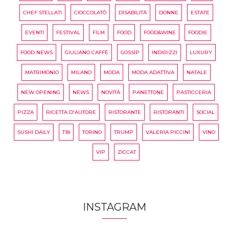
CHEF STELLATI
CIOCCOLATÒ
DISABILITÀ
DONNE
ESTATE
EVENTI
FESTIVAL
FILM
FOOD
FOOD&WINE
FOODIE
FOOD NEWS
GIULIANO CAFFÈ
GOSSIP
INDIRIZZI
LUXURY
MATRIMONIO
MILANO
MODA
MODA ADATTIVA
NATALE
NEW OPENING
NEWS
NOVITÀ
PANETTONE
PASTICCERIA
PIZZA
RICETTA D'AUTORE
RISTORANTE
RISTORANTI
SOCIAL
SUSHI DAILY
T18
TORINO
TRUMP
VALERIA PICCINI
VINO
VIP
ZICCAT
INSTAGRAM