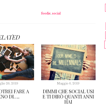
foodie
,
social
ELATED
glio 26, 2019
Maggio 6, 2019
OTREI FARE A
DIMMI CHE SOCIAL USI
NO DI…..
E TI DIRÒ QUANTI ANNI
HAI