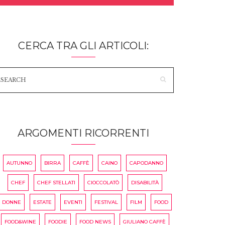
CERCA TRA GLI ARTICOLI:
ARGOMENTI RICORRENTI
AUTUNNO
BIRRA
CAFFÈ
CAINO
CAPODANNO
CHEF
CHEF STELLATI
CIOCCOLATÒ
DISABILITÀ
DONNE
ESTATE
EVENTI
FESTIVAL
FILM
FOOD
FOOD&WINE
FOODIE
FOOD NEWS
GIULIANO CAFFÈ