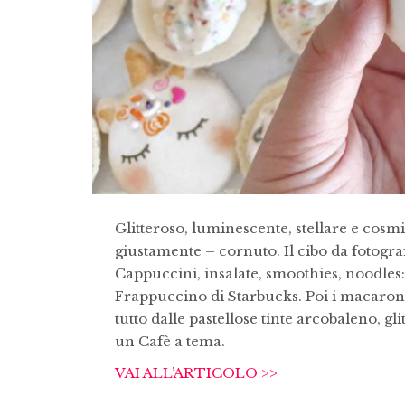
Glitteroso, luminescente, stellare e cosm
giustamente – cornuto. Il cibo da fotogr
Cappuccini, insalate, smoothies, noodles: L
Frappuccino di Starbucks. Poi i macarons, i
tutto dalle pastellose tinte arcobaleno, g
un Cafè a tema.
VAI ALL’ARTICOLO >>