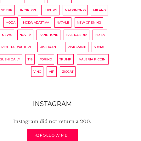
GOSSIP
INDIRIZZI
LUXURY
MATRIMONIO
MILANO
MODA
MODA ADATTIVA
NATALE
NEW OPENING
NEWS
NOVITÀ
PANETTONE
PASTICCERIA
PIZZA
RICETTA D'AUTORE
RISTORANTE
RISTORANTI
SOCIAL
SUSHI DAILY
T18
TORINO
TRUMP
VALERIA PICCINI
VINO
VIP
ZICCAT
INSTAGRAM
Instagram did not return a 200.
@FOLLOW ME!