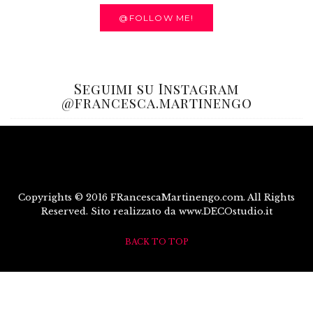
@FOLLOW ME!
Seguimi su Instagram
@francesca.martinengo
Copyrights © 2016 FRancescaMartinengo.com. All Rights
Reserved. Sito realizzato da www.DECOstudio.it
BACK TO TOP