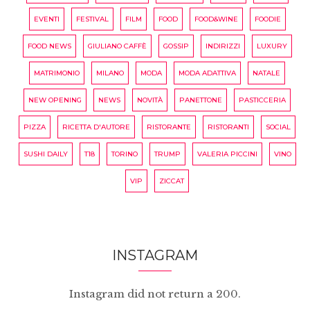
EVENTI
FESTIVAL
FILM
FOOD
FOOD&WINE
FOODIE
FOOD NEWS
GIULIANO CAFFÈ
GOSSIP
INDIRIZZI
LUXURY
MATRIMONIO
MILANO
MODA
MODA ADATTIVA
NATALE
NEW OPENING
NEWS
NOVITÀ
PANETTONE
PASTICCERIA
PIZZA
RICETTA D'AUTORE
RISTORANTE
RISTORANTI
SOCIAL
SUSHI DAILY
T18
TORINO
TRUMP
VALERIA PICCINI
VINO
VIP
ZICCAT
INSTAGRAM
Instagram did not return a 200.