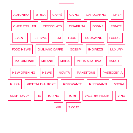
AUTUNNO
BIRRA
CAFFÈ
CAINO
CAPODANNO
CHEF
CHEF STELLATI
CIOCCOLATÒ
DISABILITÀ
DONNE
ESTATE
EVENTI
FESTIVAL
FILM
FOOD
FOOD&WINE
FOODIE
FOOD NEWS
GIULIANO CAFFÈ
GOSSIP
INDIRIZZI
LUXURY
MATRIMONIO
MILANO
MODA
MODA ADATTIVA
NATALE
NEW OPENING
NEWS
NOVITÀ
PANETTONE
PASTICCERIA
PIZZA
RICETTA D'AUTORE
RISTORANTE
RISTORANTI
SOCIAL
SUSHI DAILY
T18
TORINO
TRUMP
VALERIA PICCINI
VINO
VIP
ZICCAT