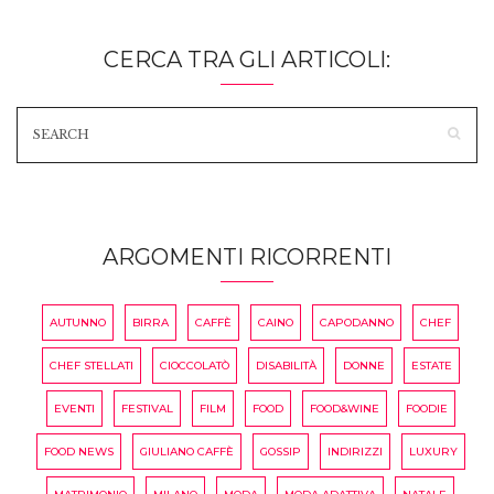
CERCA TRA GLI ARTICOLI:
ARGOMENTI RICORRENTI
AUTUNNO
BIRRA
CAFFÈ
CAINO
CAPODANNO
CHEF
CHEF STELLATI
CIOCCOLATÒ
DISABILITÀ
DONNE
ESTATE
EVENTI
FESTIVAL
FILM
FOOD
FOOD&WINE
FOODIE
FOOD NEWS
GIULIANO CAFFÈ
GOSSIP
INDIRIZZI
LUXURY