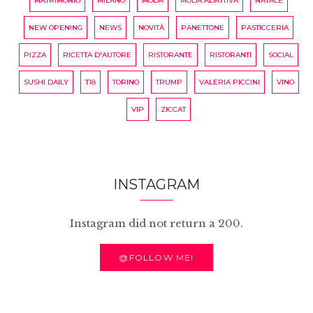
MATRIMONIO
MILANO
MODA
MODA ADATTIVA
NATALE
NEW OPENING
NEWS
NOVITÀ
PANETTONE
PASTICCERIA
PIZZA
RICETTA D'AUTORE
RISTORANTE
RISTORANTI
SOCIAL
SUSHI DAILY
T18
TORINO
TRUMP
VALERIA PICCINI
VINO
VIP
ZICCAT
INSTAGRAM
Instagram did not return a 200.
@FOLLOW ME!