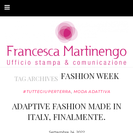
CHI SONO
CLIENTI
ARTICOLI
MODA ADATTIVA
FASHION WEEK
TAG ARCHIVES
CONTATTI
#TUTTEGIUPERTERRA
,
MODA ADATTIVA
PRIVACY
ADAPTIVE FASHION MADE IN
ITALY, FINALMENTE.
Settembre 24, 2022