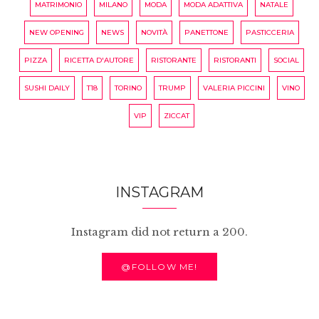
MATRIMONIO
MILANO
MODA
MODA ADATTIVA
NATALE
NEW OPENING
NEWS
NOVITÀ
PANETTONE
PASTICCERIA
PIZZA
RICETTA D'AUTORE
RISTORANTE
RISTORANTI
SOCIAL
SUSHI DAILY
T18
TORINO
TRUMP
VALERIA PICCINI
VINO
VIP
ZICCAT
INSTAGRAM
Instagram did not return a 200.
@FOLLOW ME!