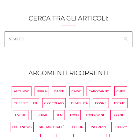
CERCA TRA GLI ARTICOLI:
ARGOMENTI RICORRENTI
AUTUNNO
BIRRA
CAFFÈ
CAINO
CAPODANNO
CHEF
CHEF STELLATI
CIOCCOLATÒ
DISABILITÀ
DONNE
ESTATE
EVENTI
FESTIVAL
FILM
FOOD
FOOD&WINE
FOODIE
FOOD NEWS
GIULIANO CAFFÈ
GOSSIP
INDIRIZZI
LUXURY