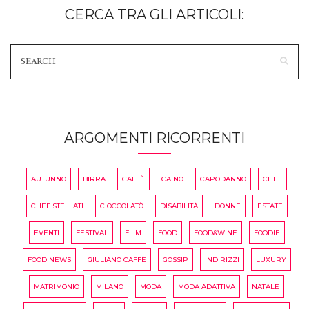
CERCA TRA GLI ARTICOLI:
ARGOMENTI RICORRENTI
AUTUNNO
BIRRA
CAFFÈ
CAINO
CAPODANNO
CHEF
CHEF STELLATI
CIOCCOLATÒ
DISABILITÀ
DONNE
ESTATE
EVENTI
FESTIVAL
FILM
FOOD
FOOD&WINE
FOODIE
FOOD NEWS
GIULIANO CAFFÈ
GOSSIP
INDIRIZZI
LUXURY
MATRIMONIO
MILANO
MODA
MODA ADATTIVA
NATALE