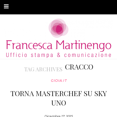
CHI SONO
CLIENTI
ARTICOLI
MODA ADATTIVA
CRACCO
TAG ARCHIVES
CONTATTI
GIOIA.IT
PRIVACY
TORNA MASTERCHEF SU SKY
UNO
Dicembre 17, 2015