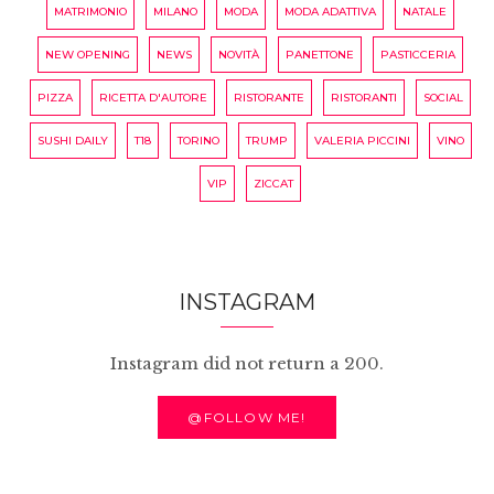
MATRIMONIO
MILANO
MODA
MODA ADATTIVA
NATALE
NEW OPENING
NEWS
NOVITÀ
PANETTONE
PASTICCERIA
PIZZA
RICETTA D'AUTORE
RISTORANTE
RISTORANTI
SOCIAL
SUSHI DAILY
T18
TORINO
TRUMP
VALERIA PICCINI
VINO
VIP
ZICCAT
INSTAGRAM
Instagram did not return a 200.
@FOLLOW ME!