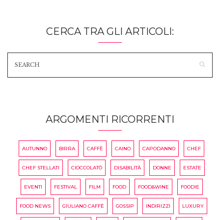
CERCA TRA GLI ARTICOLI:
ARGOMENTI RICORRENTI
AUTUNNO
BIRRA
CAFFÈ
CAINO
CAPODANNO
CHEF
CHEF STELLATI
CIOCCOLATÒ
DISABILITÀ
DONNE
ESTATE
EVENTI
FESTIVAL
FILM
FOOD
FOOD&WINE
FOODIE
FOOD NEWS
GIULIANO CAFFÈ
GOSSIP
INDIRIZZI
LUXURY