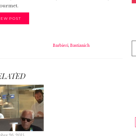
gourmet.
IEW POST
Barbieri
,
Bastianich
ELATED
obre 26, 2015