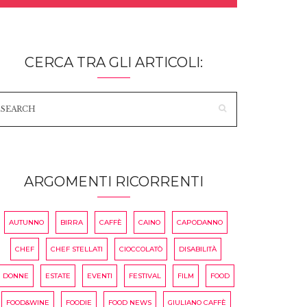
CERCA TRA GLI ARTICOLI:
ARGOMENTI RICORRENTI
AUTUNNO
BIRRA
CAFFÈ
CAINO
CAPODANNO
CHEF
CHEF STELLATI
CIOCCOLATÒ
DISABILITÀ
DONNE
ESTATE
EVENTI
FESTIVAL
FILM
FOOD
FOOD&WINE
FOODIE
FOOD NEWS
GIULIANO CAFFÈ