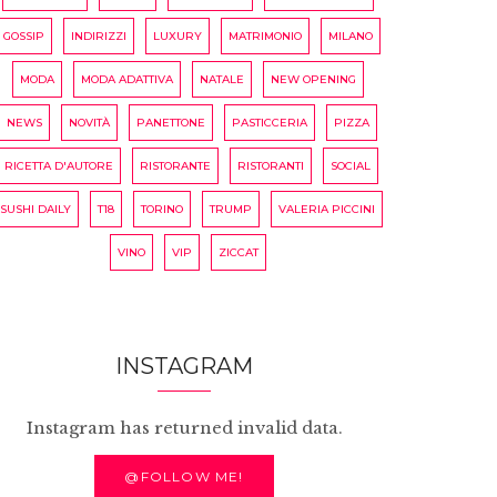
GOSSIP
INDIRIZZI
LUXURY
MATRIMONIO
MILANO
MODA
MODA ADATTIVA
NATALE
NEW OPENING
NEWS
NOVITÀ
PANETTONE
PASTICCERIA
PIZZA
RICETTA D'AUTORE
RISTORANTE
RISTORANTI
SOCIAL
SUSHI DAILY
T18
TORINO
TRUMP
VALERIA PICCINI
VINO
VIP
ZICCAT
INSTAGRAM
Instagram has returned invalid data.
@FOLLOW ME!