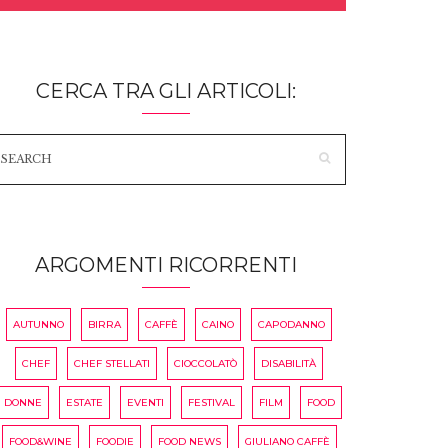
CERCA TRA GLI ARTICOLI:
ARGOMENTI RICORRENTI
AUTUNNO
BIRRA
CAFFÈ
CAINO
CAPODANNO
CHEF
CHEF STELLATI
CIOCCOLATÒ
DISABILITÀ
DONNE
ESTATE
EVENTI
FESTIVAL
FILM
FOOD
FOOD&WINE
FOODIE
FOOD NEWS
GIULIANO CAFFÈ