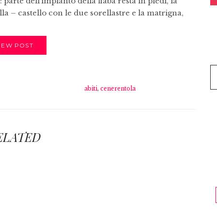
arte dell’impianto della fiaba resta in piedi, la
lla – castello con le due sorellastre e la matrigna,
IEW POST
abiti
,
cenerentola
ELATED