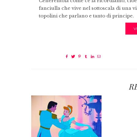
Cenerentola come ce la ricordiamo, cioè: p
fanciulla che vive nel sottoscala di una vi
topolini che parlano e tanto di principe.
V
R