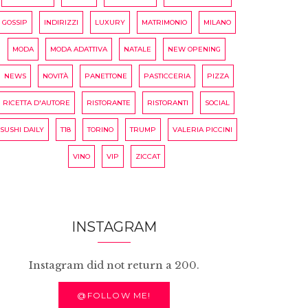
GOSSIP
INDIRIZZI
LUXURY
MATRIMONIO
MILANO
MODA
MODA ADATTIVA
NATALE
NEW OPENING
NEWS
NOVITÀ
PANETTONE
PASTICCERIA
PIZZA
RICETTA D'AUTORE
RISTORANTE
RISTORANTI
SOCIAL
SUSHI DAILY
T18
TORINO
TRUMP
VALERIA PICCINI
VINO
VIP
ZICCAT
INSTAGRAM
Instagram did not return a 200.
@FOLLOW ME!