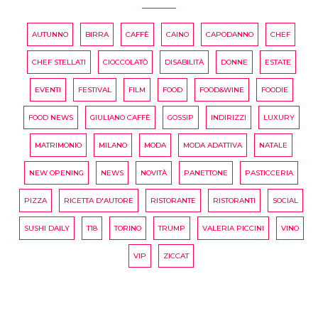
AUTUNNO
BIRRA
CAFFÈ
CAINO
CAPODANNO
CHEF
CHEF STELLATI
CIOCCOLATÒ
DISABILITÀ
DONNE
ESTATE
EVENTI
FESTIVAL
FILM
FOOD
FOOD&WINE
FOODIE
FOOD NEWS
GIULIANO CAFFÈ
GOSSIP
INDIRIZZI
LUXURY
MATRIMONIO
MILANO
MODA
MODA ADATTIVA
NATALE
NEW OPENING
NEWS
NOVITÀ
PANETTONE
PASTICCERIA
PIZZA
RICETTA D'AUTORE
RISTORANTE
RISTORANTI
SOCIAL
SUSHI DAILY
T18
TORINO
TRUMP
VALERIA PICCINI
VINO
VIP
ZICCAT