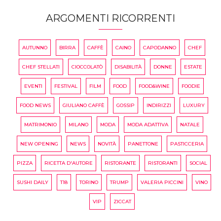
ARGOMENTI RICORRENTI
AUTUNNO
BIRRA
CAFFÈ
CAINO
CAPODANNO
CHEF
CHEF STELLATI
CIOCCOLATÒ
DISABILITÀ
DONNE
ESTATE
EVENTI
FESTIVAL
FILM
FOOD
FOOD&WINE
FOODIE
FOOD NEWS
GIULIANO CAFFÈ
GOSSIP
INDIRIZZI
LUXURY
MATRIMONIO
MILANO
MODA
MODA ADATTIVA
NATALE
NEW OPENING
NEWS
NOVITÀ
PANETTONE
PASTICCERIA
PIZZA
RICETTA D'AUTORE
RISTORANTE
RISTORANTI
SOCIAL
SUSHI DAILY
T18
TORINO
TRUMP
VALERIA PICCINI
VINO
VIP
ZICCAT