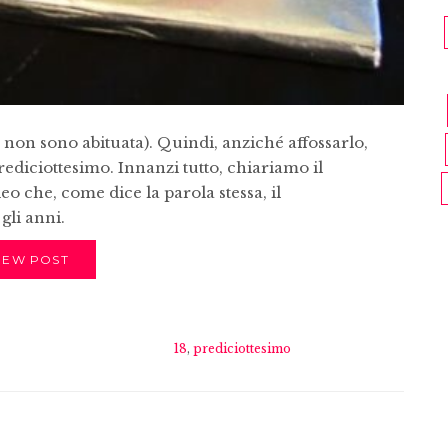
o non sono abituata). Quindi, anziché affossarlo,
rediciottesimo. Innanzi tutto, chiariamo il
deo che, come dice la parola stessa, il
li anni.
IEW POST
18
,
prediciottesimo