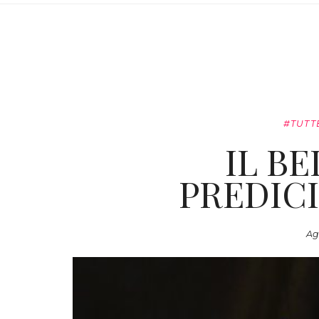
#TUTT
IL B
PREDIC
Ag