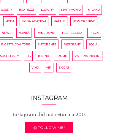
GOSSIP
INDIRIZZI
LUXURY
MATRIMONIO
MILANO
MODA
MODA ADATTIVA
NATALE
NEW OPENING
NEWS
NOVITÀ
PANETTONE
PASTICCERIA
PIZZA
RICETTA D'AUTORE
RISTORANTE
RISTORANTI
SOCIAL
SUSHI DAILY
T18
TORINO
TRUMP
VALERIA PICCINI
VINO
VIP
ZICCAT
INSTAGRAM
Instagram did not return a 200.
@FOLLOW ME!