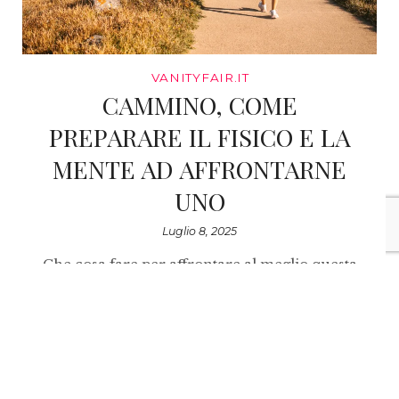
VANITYFAIR.IT
CAMMINO, COME
PREPARARE IL FISICO E LA
MENTE AD AFFRONTARNE
UNO
Luglio 8, 2025
Che cosa fare per affrontare al meglio questa
esperienza, a metà fra pellegrinaggio e
turismo sostenibile, che può
sembrare
facile
ma che richiede invece un
serio allenamento fisico e mentale? Ecco 10
consigli (più uno)