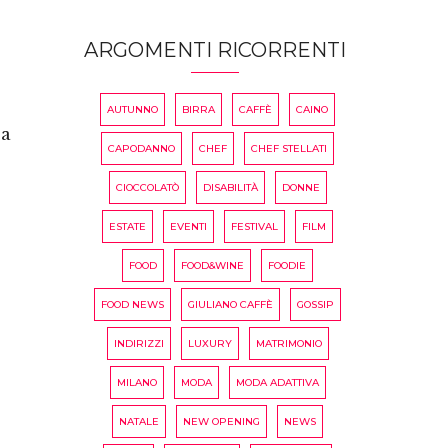
ARGOMENTI RICORRENTI
AUTUNNO
BIRRA
CAFFÈ
CAINO
 a
CAPODANNO
CHEF
CHEF STELLATI
CIOCCOLATÒ
DISABILITÀ
DONNE
ESTATE
EVENTI
FESTIVAL
FILM
FOOD
FOOD&WINE
FOODIE
FOOD NEWS
GIULIANO CAFFÈ
GOSSIP
INDIRIZZI
LUXURY
MATRIMONIO
MILANO
MODA
MODA ADATTIVA
NATALE
NEW OPENING
NEWS