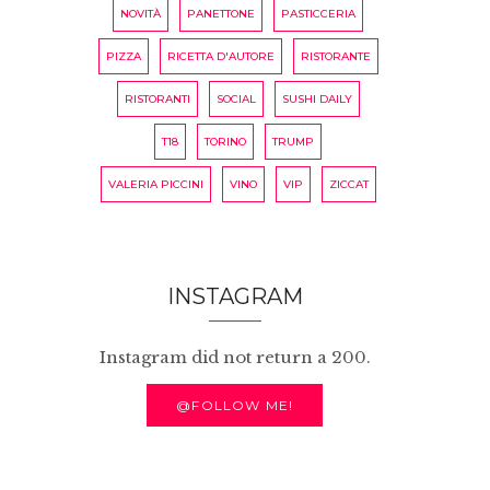
NOVITÀ
PANETTONE
PASTICCERIA
PIZZA
RICETTA D'AUTORE
RISTORANTE
RISTORANTI
SOCIAL
SUSHI DAILY
T18
TORINO
TRUMP
VALERIA PICCINI
VINO
VIP
ZICCAT
INSTAGRAM
Instagram did not return a 200.
@FOLLOW ME!