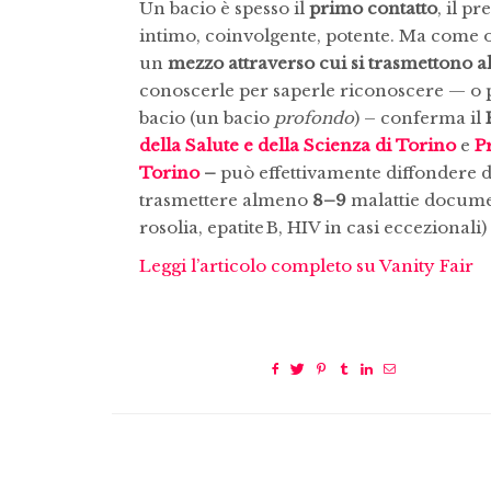
Un bacio è spesso il
primo contatto
, il pr
intimo, coinvolgente, potente. Ma come 
un
mezzo attraverso cui si trasmettono a
conoscerle per saperle riconoscere — o 
bacio (un bacio
profondo
) – conferma il
della Salute e della Scienza di Torino
e
Pr
Torino
–
può effettivamente diffondere di
trasmettere almeno
8–9
malattie documen
rosolia, epatite B, HIV in casi eccezionali
Leggi l’articolo completo su Vanity Fair