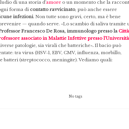
eludio di una storia d’
amore
o un momento che la raccont
ogni forma di
contatto ravvicinato
, può anche essere
lcune infezioni
. Non tutte sono gravi, certo, ma è bene
prevenire — quando serve. «Lo scambio di saliva tramite 
Professor Francesco De Rosa, immunologo presso la
Città
ofessore associato in Malattie Infettive presso l’Università
verse patologie, sia virali che batteriche»
.
Il bacio può
tate: tra virus (HSV‑1, EBV, CMV, influenza, morbillo,
) e batteri (streptococco, meningite). Vediamo quali:
No tags