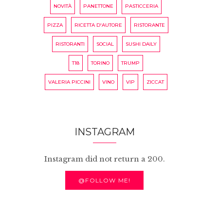
NOVITÀ
PANETTONE
PASTICCERIA
PIZZA
RICETTA D'AUTORE
RISTORANTE
RISTORANTI
SOCIAL
SUSHI DAILY
T18
TORINO
TRUMP
VALERIA PICCINI
VINO
VIP
ZICCAT
INSTAGRAM
Instagram did not return a 200.
@FOLLOW ME!