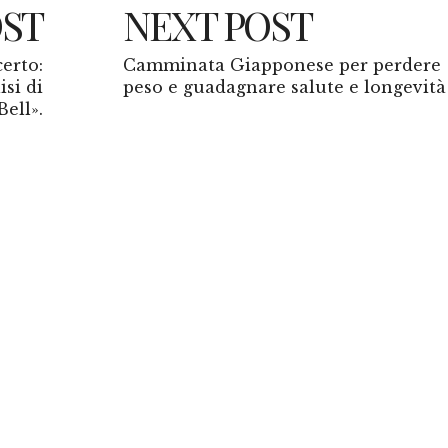
OST
NEXT POST
erto:
Camminata Giapponese per perdere
isi di
peso e guadagnare salute e longevità
Bell».