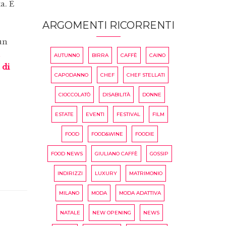
a. È
ARGOMENTI RICORRENTI
un
AUTUNNO
BIRRA
CAFFÈ
CAINO
 di
CAPODANNO
CHEF
CHEF STELLATI
CIOCCOLATÒ
DISABILITÀ
DONNE
ESTATE
EVENTI
FESTIVAL
FILM
FOOD
FOOD&WINE
FOODIE
FOOD NEWS
GIULIANO CAFFÈ
GOSSIP
INDIRIZZI
LUXURY
MATRIMONIO
MILANO
MODA
MODA ADATTIVA
NATALE
NEW OPENING
NEWS