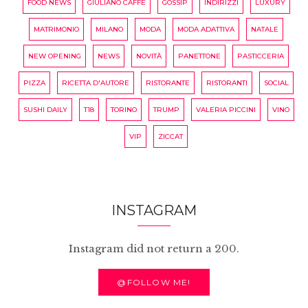
FOOD NEWS
GIULIANO CAFFÈ
GOSSIP
INDIRIZZI
LUXURY
MATRIMONIO
MILANO
MODA
MODA ADATTIVA
NATALE
NEW OPENING
NEWS
NOVITÀ
PANETTONE
PASTICCERIA
PIZZA
RICETTA D'AUTORE
RISTORANTE
RISTORANTI
SOCIAL
SUSHI DAILY
T18
TORINO
TRUMP
VALERIA PICCINI
VINO
VIP
ZICCAT
INSTAGRAM
Instagram did not return a 200.
@FOLLOW ME!