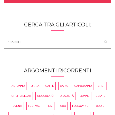
CERCA TRA GLI ARTICOLI:
ARGOMENTI RICORRENTI
AUTUNNO
BIRRA
CAFFÈ
CAINO
CAPODANNO
CHEF
CHEF STELLATI
CIOCCOLATÒ
DISABILITÀ
DONNE
ESTATE
EVENTI
FESTIVAL
FILM
FOOD
FOOD&WINE
FOODIE